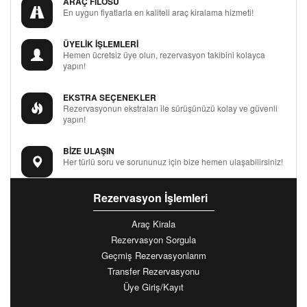
ARAÇ FİLOSU
En uygun fiyatlarla en kaliteli araç kiralama hizmeti!
ÜYELİK İŞLEMLERİ
Hemen ücretsiz üye olun, rezervasyon takibini kolayca
yapın!
EKSTRA SEÇENEKLER
Rezervasyonun ekstraları ile sürüşünüzü kolay ve güvenli
yapın!
BİZE ULAŞIN
Her türlü soru ve sorununuz için bize hemen ulaşabilirsiniz!
Rezervasyon İşlemleri
Araç Kirala
Rezervasyon Sorgula
Geçmiş Rezervasyonlarım
Transfer Rezervasyonu
Üye Giriş/Kayıt